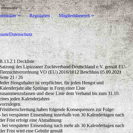
ormulare
Regularien
Mitgliedsbereich
ssum/Datenschutz
B.13.2.1 Deckliste
Satzung des Lipizzaner Zuchtverband Deutschland e.V. gemäß EU-
Tierzuchtverordnung VO (EU) 2016/1012 Beschluss 05.09.2021
Seite 21 / 26
Jeder Hengsthalter ist verpflichtet, für jeden Hengst und
Kalenderjahr alle Sprünge in Form einer Liste
zusammenzufassen und diese Liste dem Verband bis zum 31.10.
eines jeden Kalenderjahres
vorzulegen.
Fristüberschreitung haben folgende Konsequenzen zur Folge:
- bei verspäteter Einsendung innerhalb von 30 Kalendertagen nach
der Frist erfolgt eine Abmahnung
- bei verspäteter Einsendung nach mehr als 30 Kalendertagen nach
der Frist wird eine Gebühr gemäß