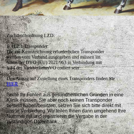
Zuchtbuchordnung LZD:
B.11.2.1 Transponder
Die zur Kennzeichnung erforderlichen Transponder
werden vom Verband ausgegeben und müssen im
Sinne der DVO (EU) 2021/963 in Verbindung mit
§ 44 der ViehVerkehrsVO codiert sein
Den Antrag auf Zustellung eines Transponders finden Sie
HIER
Sollte Ihr Fohlen aus gesundheitlichen Gründen in eine
Klinik müssen, Sie aber noch keinen Transponder
bestellt haben/besitzen, setzen Sie sich bitte direkt mit
uns in Verbindung. Wir teilen Ihnen dann umgehend Ihre
Nummer mit und registrieren die Vergabe in der
zuständigen Datenbank.